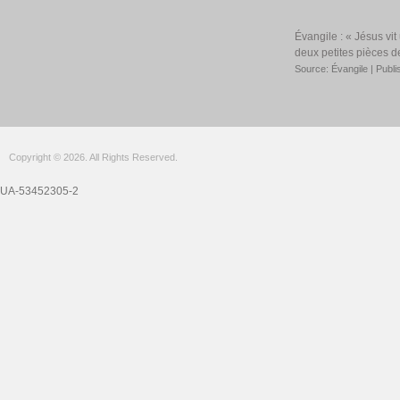
Évangile : « Jésus vi
deux petites pièces d
Source: Évangile
Publi
Copyright © 2026. All Rights Reserved.
UA-53452305-2