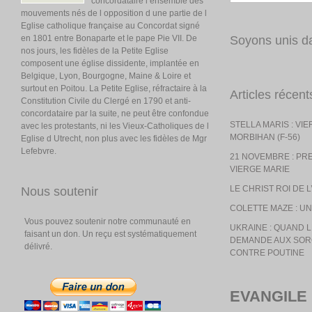
concordataire l ensemble des
mouvements nés de l opposition d une partie de l
Eglise catholique française au Concordat signé
en 1801 entre Bonaparte et le pape Pie VII. De
Soyons unis da
nos jours, les fidèles de la Petite Eglise
composent une église dissidente, implantée en
Belgique, Lyon, Bourgogne, Maine & Loire et
surtout en Poitou. La Petite Eglise, réfractaire à la
Articles récent
Constitution Civile du Clergé en 1790 et anti-
concordataire par la suite, ne peut être confondue
STELLA MARIS : VI
avec les protestants, ni les Vieux-Catholiques de l
MORBIHAN (F-56)
Eglise d Utrecht, non plus avec les fidèles de Mgr
Lefebvre.
21 NOVEMBRE : PR
VIERGE MARIE
LE CHRIST ROI DE 
Nous soutenir
COLETTE MAZE : UN
Vous pouvez soutenir notre communauté en
UKRAINE : QUAND
faisant un don. Un reçu est systématiquement
DEMANDE AUX SOR
délivré.
CONTRE POUTINE
EVANGILE