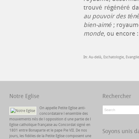
trouvé régénéré dan
au pouvoir des ténè
bien-aimé
; royaume
monde
, ou encore 
In:
Au-delà
,
Eschatologie
,
Evangile
Notre Eglise
Rechercher
On appelle Petite Eglise anti-
concordataire l ensemble des
mouvements nés de l opposition d une partie de l
Eglise catholique française au Concordat signé en
Soyons unis da
1801 entre Bonaparte et le pape Pie VII. De nos
jours, les fidèles de la Petite Eglise composent une