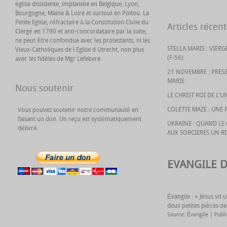
église dissidente, implantée en Belgique, Lyon,
Bourgogne, Maine & Loire et surtout en Poitou. La
Petite Eglise, réfractaire à la Constitution Civile du
Articles récent
Clergé en 1790 et anti-concordataire par la suite,
ne peut être confondue avec les protestants, ni les
STELLA MARIS : VIER
Vieux-Catholiques de l Eglise d Utrecht, non plus
(F-56)
avec les fidèles de Mgr Lefebvre.
21 NOVEMBRE : PRES
MARIE
Nous soutenir
LE CHRIST ROI DE L’U
COLETTE MAZE : UNE 
Vous pouvez soutenir notre communauté en
faisant un don. Un reçu est systématiquement
UKRAINE : QUAND L
délivré.
AUX SORCIERES UN R
EVANGILE 
Évangile : « Jésus vit
deux petites pièces de
Source: Évangile
Publ