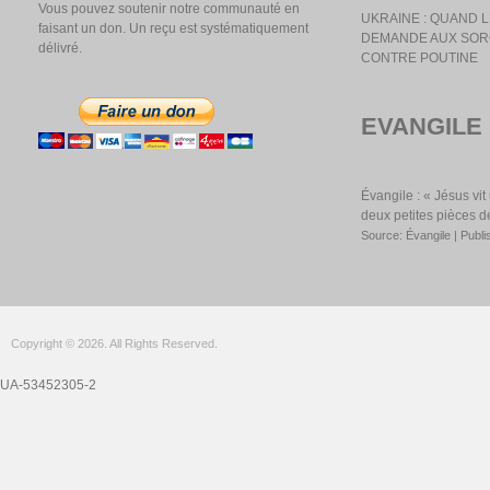
Vous pouvez soutenir notre communauté en
UKRAINE : QUAND
faisant un don. Un reçu est systématiquement
DEMANDE AUX SOR
délivré.
CONTRE POUTINE
EVANGILE
Évangile : « Jésus vi
deux petites pièces d
Source: Évangile
Publi
Copyright © 2026. All Rights Reserved.
UA-53452305-2