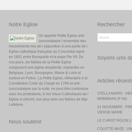
Notre Eglise
Rechercher
On appelle Petite Eglise anti-
concordataire l ensemble des
mouvements nés de l opposition d une partie de l
Eglise catholique française au Concordat signé
en 1801 entre Bonaparte et le pape Pie VII. De
Soyons unis da
nos jours, les fidèles de la Petite Eglise
composent une église dissidente, implantée en
Belgique, Lyon, Bourgogne, Maine & Loire et
surtout en Poitou. La Petite Eglise, réfractaire à la
Articles récent
Constitution Civile du Clergé en 1790 et anti-
concordataire par la suite, ne peut être confondue
STELLA MARIS : VI
avec les protestants, ni les Vieux-Catholiques de l
MORBIHAN (F-56)
Eglise d Utrecht, non plus avec les fidèles de Mgr
Lefebvre.
21 NOVEMBRE : PR
VIERGE MARIE
LE CHRIST ROI DE 
Nous soutenir
COLETTE MAZE : UN