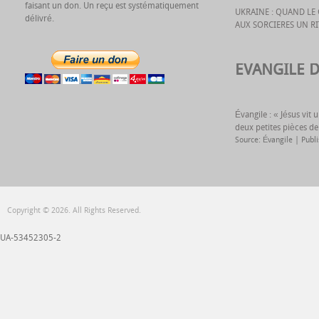
faisant un don. Un reçu est systématiquement
UKRAINE : QUAND L
délivré.
AUX SORCIERES UN R
EVANGILE 
Évangile : « Jésus vit
deux petites pièces de
Source: Évangile
Publ
Copyright © 2026. All Rights Reserved.
UA-53452305-2