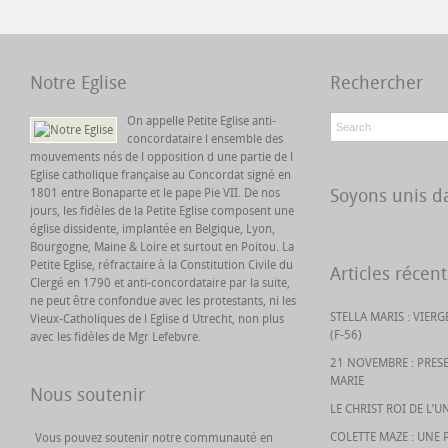
Notre Eglise
Rechercher
On appelle Petite Eglise anti-
concordataire l ensemble des
mouvements nés de l opposition d une partie de l
Eglise catholique française au Concordat signé en
Soyons unis da
1801 entre Bonaparte et le pape Pie VII. De nos
jours, les fidèles de la Petite Eglise composent une
église dissidente, implantée en Belgique, Lyon,
Bourgogne, Maine & Loire et surtout en Poitou. La
Petite Eglise, réfractaire à la Constitution Civile du
Articles récent
Clergé en 1790 et anti-concordataire par la suite,
ne peut être confondue avec les protestants, ni les
STELLA MARIS : VIER
Vieux-Catholiques de l Eglise d Utrecht, non plus
(F-56)
avec les fidèles de Mgr Lefebvre.
21 NOVEMBRE : PRES
MARIE
Nous soutenir
LE CHRIST ROI DE L’U
COLETTE MAZE : UNE 
Vous pouvez soutenir notre communauté en