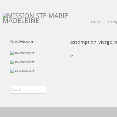
Accueil
A pro
Nos Missions
assomption_vierge_
In: