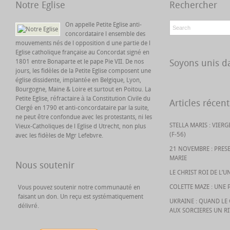
Notre Eglise
Rechercher
On appelle Petite Eglise anti-
concordataire l ensemble des
mouvements nés de l opposition d une partie de l
Eglise catholique française au Concordat signé en
Soyons unis da
1801 entre Bonaparte et le pape Pie VII. De nos
jours, les fidèles de la Petite Eglise composent une
église dissidente, implantée en Belgique, Lyon,
Bourgogne, Maine & Loire et surtout en Poitou. La
Petite Eglise, réfractaire à la Constitution Civile du
Articles récent
Clergé en 1790 et anti-concordataire par la suite,
ne peut être confondue avec les protestants, ni les
STELLA MARIS : VIER
Vieux-Catholiques de l Eglise d Utrecht, non plus
(F-56)
avec les fidèles de Mgr Lefebvre.
21 NOVEMBRE : PRES
MARIE
Nous soutenir
LE CHRIST ROI DE L’U
COLETTE MAZE : UNE 
Vous pouvez soutenir notre communauté en
faisant un don. Un reçu est systématiquement
UKRAINE : QUAND L
délivré.
AUX SORCIERES UN R