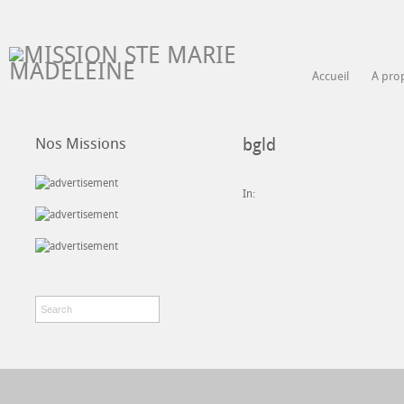
Accueil
A pro
Nos Missions
bgld
In: