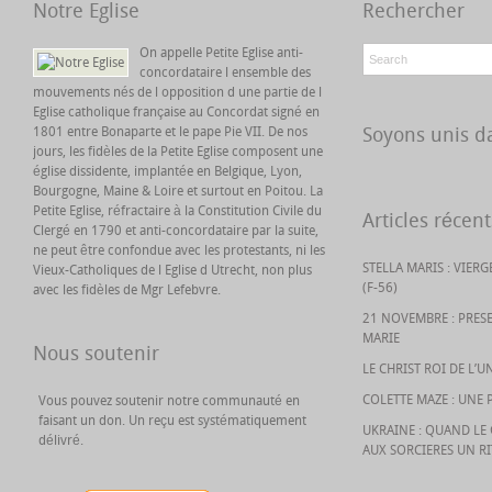
Notre Eglise
Rechercher
On appelle Petite Eglise anti-
concordataire l ensemble des
mouvements nés de l opposition d une partie de l
Eglise catholique française au Concordat signé en
Soyons unis da
1801 entre Bonaparte et le pape Pie VII. De nos
jours, les fidèles de la Petite Eglise composent une
église dissidente, implantée en Belgique, Lyon,
Bourgogne, Maine & Loire et surtout en Poitou. La
Petite Eglise, réfractaire à la Constitution Civile du
Articles récent
Clergé en 1790 et anti-concordataire par la suite,
ne peut être confondue avec les protestants, ni les
STELLA MARIS : VIER
Vieux-Catholiques de l Eglise d Utrecht, non plus
(F-56)
avec les fidèles de Mgr Lefebvre.
21 NOVEMBRE : PRES
MARIE
Nous soutenir
LE CHRIST ROI DE L’U
COLETTE MAZE : UNE 
Vous pouvez soutenir notre communauté en
faisant un don. Un reçu est systématiquement
UKRAINE : QUAND L
délivré.
AUX SORCIERES UN R