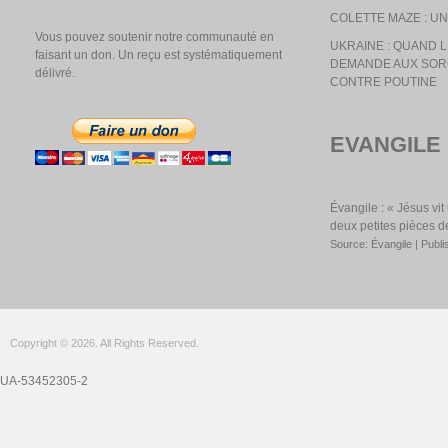
COLETTE MAZE : UN
Vous pouvez soutenir notre communauté en
UKRAINE : QUAND
faisant un don. Un reçu est systématiquement
DEMANDE AUX SOR
délivré.
CONTRE POUTINE
EVANGILE
Évangile : « Jésus vi
deux petites pièces d
Source: Évangile
Publi
Copyright © 2026. All Rights Reserved.
UA-53452305-2