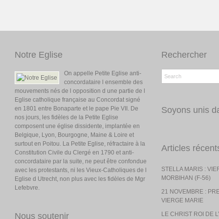
Notre Eglise
Rechercher
On appelle Petite Eglise anti-
concordataire l ensemble des
mouvements nés de l opposition d une partie de l
Eglise catholique française au Concordat signé
en 1801 entre Bonaparte et le pape Pie VII. De
Soyons unis da
nos jours, les fidèles de la Petite Eglise
composent une église dissidente, implantée en
Belgique, Lyon, Bourgogne, Maine & Loire et
surtout en Poitou. La Petite Eglise, réfractaire à la
Articles récent
Constitution Civile du Clergé en 1790 et anti-
concordataire par la suite, ne peut être confondue
STELLA MARIS : VI
avec les protestants, ni les Vieux-Catholiques de l
MORBIHAN (F-56)
Eglise d Utrecht, non plus avec les fidèles de Mgr
Lefebvre.
21 NOVEMBRE : PR
VIERGE MARIE
LE CHRIST ROI DE 
Nous soutenir