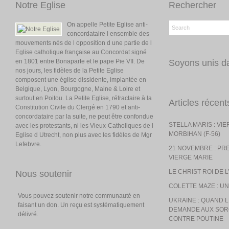
Notre Eglise
Rechercher
On appelle Petite Eglise anti-
concordataire l ensemble des
mouvements nés de l opposition d une partie de l
Eglise catholique française au Concordat signé
en 1801 entre Bonaparte et le pape Pie VII. De
Soyons unis da
nos jours, les fidèles de la Petite Eglise
composent une église dissidente, implantée en
Belgique, Lyon, Bourgogne, Maine & Loire et
surtout en Poitou. La Petite Eglise, réfractaire à la
Articles récent
Constitution Civile du Clergé en 1790 et anti-
concordataire par la suite, ne peut être confondue
STELLA MARIS : VI
avec les protestants, ni les Vieux-Catholiques de l
MORBIHAN (F-56)
Eglise d Utrecht, non plus avec les fidèles de Mgr
Lefebvre.
21 NOVEMBRE : PR
VIERGE MARIE
LE CHRIST ROI DE 
Nous soutenir
COLETTE MAZE : UN
Vous pouvez soutenir notre communauté en
UKRAINE : QUAND
faisant un don. Un reçu est systématiquement
DEMANDE AUX SOR
délivré.
CONTRE POUTINE