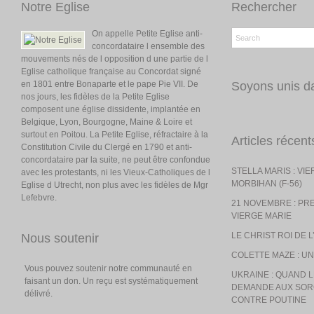
Notre Eglise
Rechercher
On appelle Petite Eglise anti-
concordataire l ensemble des
mouvements nés de l opposition d une partie de l
Eglise catholique française au Concordat signé
en 1801 entre Bonaparte et le pape Pie VII. De
Soyons unis da
nos jours, les fidèles de la Petite Eglise
composent une église dissidente, implantée en
Belgique, Lyon, Bourgogne, Maine & Loire et
surtout en Poitou. La Petite Eglise, réfractaire à la
Articles récent
Constitution Civile du Clergé en 1790 et anti-
concordataire par la suite, ne peut être confondue
STELLA MARIS : VI
avec les protestants, ni les Vieux-Catholiques de l
MORBIHAN (F-56)
Eglise d Utrecht, non plus avec les fidèles de Mgr
Lefebvre.
21 NOVEMBRE : PR
VIERGE MARIE
LE CHRIST ROI DE 
Nous soutenir
COLETTE MAZE : UN
Vous pouvez soutenir notre communauté en
UKRAINE : QUAND
faisant un don. Un reçu est systématiquement
DEMANDE AUX SOR
délivré.
CONTRE POUTINE