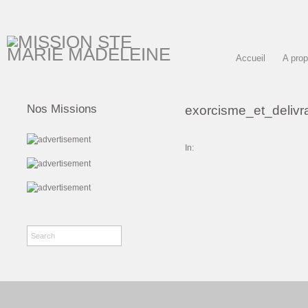
Accueil
A pro
Nos Missions
exorcisme_et_deli
In: