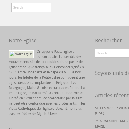
Notre Eglise
Rechercher
On appelle Petite Eglise anti-
concordataire l ensemble des
mouvements nés de l opposition d une partie de l
Eglise catholique française au Concordat signé en
Soyons unis da
1801 entre Bonaparte et le pape Pie VII. De nos
jours, les fidèles de la Petite Eglise composent une
église dissidente, implantée en Belgique, Lyon,
Bourgogne, Maine & Loire et surtout en Poitou. La
Petite Eglise, réfractaire à la Constitution Civile du
Articles récent
Clergé en 1790 et anti-concordataire par la suite,
ne peut être confondue avec les protestants, ni les
STELLA MARIS : VIER
Vieux-Catholiques de l Eglise d Utrecht, non plus
(F-56)
avec les fidèles de Mgr Lefebvre.
21 NOVEMBRE : PRES
MARIE