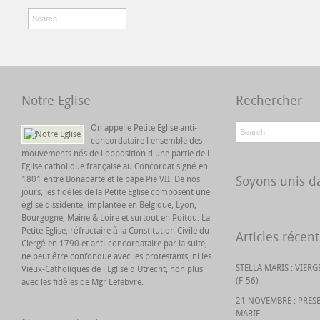
Notre Eglise
Rechercher
On appelle Petite Eglise anti-
concordataire l ensemble des
mouvements nés de l opposition d une partie de l
Eglise catholique française au Concordat signé en
Soyons unis da
1801 entre Bonaparte et le pape Pie VII. De nos
jours, les fidèles de la Petite Eglise composent une
église dissidente, implantée en Belgique, Lyon,
Bourgogne, Maine & Loire et surtout en Poitou. La
Petite Eglise, réfractaire à la Constitution Civile du
Articles récent
Clergé en 1790 et anti-concordataire par la suite,
ne peut être confondue avec les protestants, ni les
STELLA MARIS : VIER
Vieux-Catholiques de l Eglise d Utrecht, non plus
(F-56)
avec les fidèles de Mgr Lefebvre.
21 NOVEMBRE : PRES
MARIE