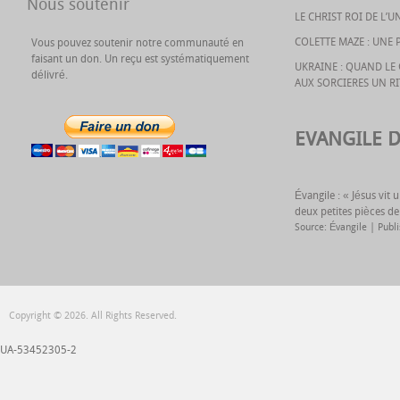
Nous soutenir
LE CHRIST ROI DE L’U
COLETTE MAZE : UNE 
Vous pouvez soutenir notre communauté en
faisant un don. Un reçu est systématiquement
UKRAINE : QUAND L
délivré.
AUX SORCIERES UN R
EVANGILE 
Évangile : « Jésus vit
deux petites pièces de
Source: Évangile
Publ
Copyright © 2026. All Rights Reserved.
UA-53452305-2