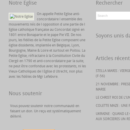
Notre Eglise
Rechercher
On appelle Petite Eglise anti-
concordataire l ensemble des
mouvements nés de l opposition d une partie de l
Eglise catholique française au Concordat signé en
Soyons unis da
1801 entre Bonaparte et le pape Pie VII. De nos
jours, les fidèles de la Petite Eglise composent une
église dissidente, implantée en Belgique, Lyon,
Bourgogne, Maine & Loire et surtout en Poitou. La
Petite Eglise, réfractaire à la Constitution Civile du
Articles récent
Clergé en 1790 et anti-concordataire par la suite,
ne peut être confondue avec les protestants, ni les
STELLA MARIS : VIER
Vieux-Catholiques de l Eglise d Utrecht, non plus
(F-56)
avec les fidèles de Mgr Lefebvre.
21 NOVEMBRE : PRES
MARIE
Nous soutenir
LE CHRIST ROI DE L’U
COLETTE MAZE : UNE 
Vous pouvez soutenir notre communauté en
faisant un don. Un reçu est systématiquement
UKRAINE : QUAND L
délivré.
AUX SORCIERES UN R