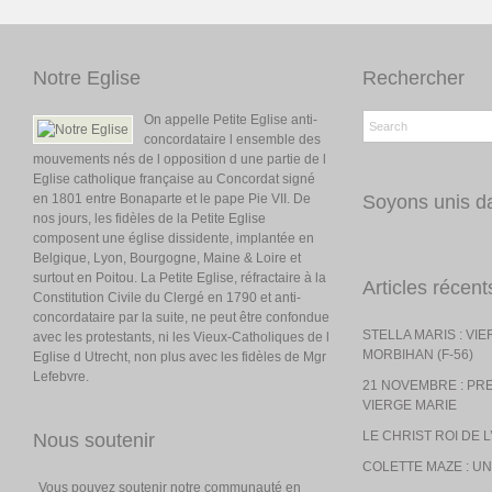
Notre Eglise
Rechercher
On appelle Petite Eglise anti-
concordataire l ensemble des
mouvements nés de l opposition d une partie de l
Eglise catholique française au Concordat signé
en 1801 entre Bonaparte et le pape Pie VII. De
Soyons unis da
nos jours, les fidèles de la Petite Eglise
composent une église dissidente, implantée en
Belgique, Lyon, Bourgogne, Maine & Loire et
surtout en Poitou. La Petite Eglise, réfractaire à la
Articles récent
Constitution Civile du Clergé en 1790 et anti-
concordataire par la suite, ne peut être confondue
STELLA MARIS : VI
avec les protestants, ni les Vieux-Catholiques de l
MORBIHAN (F-56)
Eglise d Utrecht, non plus avec les fidèles de Mgr
Lefebvre.
21 NOVEMBRE : PR
VIERGE MARIE
LE CHRIST ROI DE 
Nous soutenir
COLETTE MAZE : UN
Vous pouvez soutenir notre communauté en