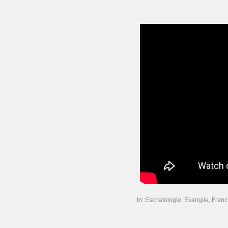
In:
Eschatologie
,
Evangile
,
Franc