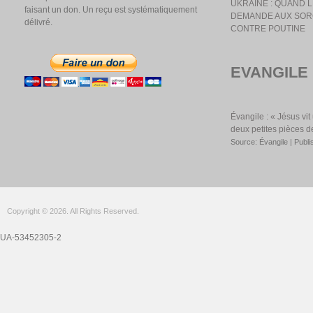
UKRAINE : QUAND
faisant un don. Un reçu est systématiquement
DEMANDE AUX SOR
délivré.
CONTRE POUTINE
EVANGILE
Évangile : « Jésus vi
deux petites pièces d
Source: Évangile
Publi
Copyright © 2026. All Rights Reserved.
UA-53452305-2