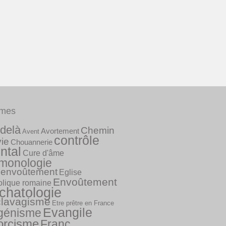
mes
delà
Chemin
Avortement
Avent
contrôle
vie
Chouannerie
ntal
Cure d'âme
monologie
envoûtement
Eglise
Envoûtement
olique romaine
chatologie
lavagisme
Etre prêtre en France
Evangile
génisme
orcisme
Franc