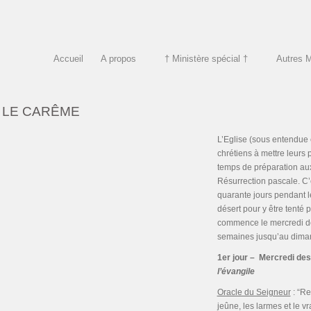
Accueil
A propos
† Ministère spécial †
Autres 
LE CARÊME
L’Eglise (sous entendue c
chrétiens à mettre leurs
temps de préparation aux
Résurrection pascale. C’e
quarante jours pendant le
désert pour y être tenté 
commence le mercredi des
semaines jusqu’au dima
1er jour – Mercredi de
l’évangile
Oracle du Seigneur
: “Re
jeûne, les larmes et le v