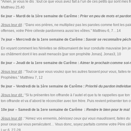
“Amen, je vous le dis : tout ce que vous avez fait à l’un de ces petits qui sont mes fr
Matthieu 25,40
6e jour – Mardi de la 1ère semaine de Carême :
Prier en peu de mots et pard
Jésus leur dit
: “Dans vos prières, ne multipliez pas les paroles comme font les p
offenses, votre Père céleste pardonnera aussi les vôtres.” Matthieu 6, 7…14
7e jour – Mercredi de la 1ere semaine de Carême :
Savoir se reconnaître péch
En voyant comment les Ninivites se détournaient de leur conduite mauvaise [en jeû
au châtiment dont il les avait menacés [par son prophète Jonas]. Jonas3, 10
8e jour – Jeudi de la 1ere semaine de Carême :
Aimer le prochain comme soi
Jésus leur dit
: “Tout ce que vous voulez que les autres fassent pour vous, faites-le 
Prophètes.” Matthieu 7, 12
9e jour – Vendredi de la 1ère semaine de Carême :
Priorité du pardon individuel
Jésus leur dit :
“Si tu présentes ton offrande à l’autel et que tu te rappelles que ton 
ton offrande et va d’abord te réconcilier avec ton frère. Puis revient présenter ton o
10e jour – Samedi de la 1ere semaine de Carême :
Rendre le bien pour le mal
Jésus leur dit
: “Aimez vos ennemis,
bénissez ceux qui vous maudissent, faites du
pour ceux qui vous persécutent… Vous donc, soyez parfaits comme votre Père céles
Luc 6, 27-28