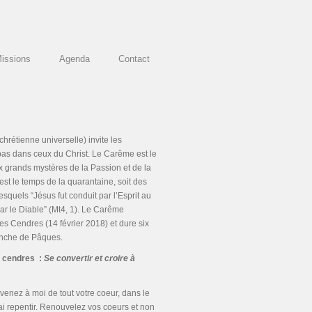
Missions
Agenda
Contact
hrétienne universelle) invite les
 pas dans ceux du Christ. Le Carême est le
 grands mystères de la Passion et de la
st le temps de la quarantaine, soit des
squels “Jésus fut conduit par l’Esprit au
par le Diable” (Mt4, 1). Le Carême
 Cendres (14 février 2018) et dure six
nche de Pâques.
s cendres :
Se convertir et croire à
venez à moi de tout votre coeur, dans le
rai repentir. Renouvelez vos coeurs et non