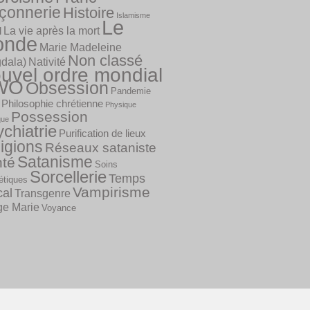
çonnerie
Histoire
Islamisme
Le
La vie après la mort
l
onde
Marie Madeleine
Non classé
dala)
Nativité
uvel ordre mondial
WO
Obsession
Pandemie
Philosophie chrétienne
Physique
Possession
que
chiatrie
Purification de lieux
igions
Réseaux sataniste
Satanisme
té
Soins
Sorcellerie
Temps
tiques
Vampirisme
cal
Transgenre
ge Marie
Voyance