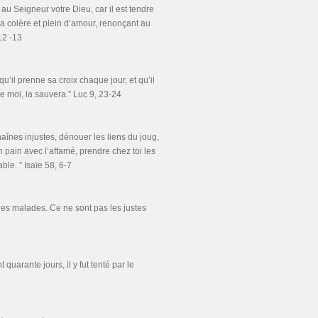
u Seigneur votre Dieu, car il est tendre
 la colère et plein d’amour, renonçant au
12 -13
u’il prenne sa croix chaque jour, et qu’il
e moi, la sauvera.” Luc 9, 23-24
haînes injustes, dénouer les liens du joug,
n pain avec l’affamé, prendre chez toi les
le. ” Isaïe 58, 6-7
les malades. Ce ne sont pas les justes
quarante jours, il y fut tenté par le