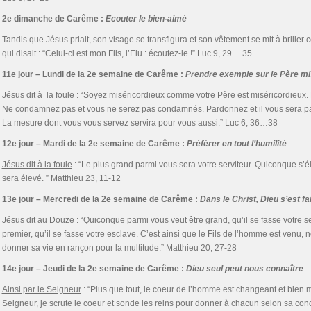
2e dimanche de Carême :
Ecouter le bien-aimé
Tandis que Jésus priait, son visage se transfigura et son vêtement se mit à briller
qui disait : “Celui-ci est mon Fils, l’Elu : écoutez-le !” Luc 9, 29… 35
11e jour – Lundi de la 2e semaine de Carême :
Prendre exemple sur le Père mi
Jésus dit à la foule
: “Soyez miséricordieux comme votre Père est miséricordieux. 
Ne condamnez pas et vous ne serez pas condamnés. Pardonnez et il vous sera p
La mesure dont vous vous servez servira pour vous aussi.” Luc 6, 36…38
12e jour – Mardi de la 2e semaine de Carême :
Préférer en tout l’humilité
Jésus dit à la foule
: “Le plus grand parmi vous sera votre serviteur. Quiconque s’
sera élevé. ” Matthieu 23, 11-12
13e jour – Mercredi de la 2e semaine de Carême :
Dans le Christ, Dieu s’est fa
Jésus dit au Douze
: “Quiconque parmi vous veut être grand, qu’il se fasse votre se
premier, qu’il se fasse votre esclave. C’est ainsi que le Fils de l’homme est venu, n
donner sa vie en rançon pour la multitude.” Matthieu 20, 27-28
14e jour – Jeudi de la 2e semaine de Carême :
Dieu seul peut nous connaître
Ainsi par le Seigneur
: “Plus que tout, le coeur de l’homme est changeant et bien 
Seigneur, je scrute le coeur et sonde les reins pour donner à chacun selon sa condui