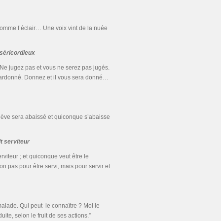
 comme l’éclair… Une voix vint de la nuée
séricordieux
Ne jugez pas et vous ne serez pas jugés.
ardonné. Donnez et il vous sera donné…
élève sera abaissé et quiconque s’abaisse
it serviteur
rviteur ; et quiconque veut être le
on pas pour être servi, mais pour servir et
malade. Qui peut le connaître ? Moi le
te, selon le fruit de ses actions.”