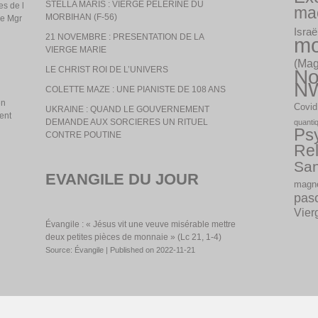
STELLA MARIS : VIERGE PELERINE DU
es de l
ma
MORBIHAN (F-56)
de Mgr
Israë
21 NOVEMBRE : PRESENTATION DE LA
m
VIERGE MARIE
(Mag
LE CHRIST ROI DE L’UNIVERS
No
N
COLETTE MAZE : UNE PIANISTE DE 108 ANS
en
Covid
UKRAINE : QUAND LE GOUVERNEMENT
ent
DEMANDE AUX SORCIERES UN RITUEL
quanti
Psy
CONTRE POUTINE
Rel
San
EVANGILE DU JOUR
magné
pas
Vier
Évangile : « Jésus vit une veuve misérable mettre
deux petites pièces de monnaie » (Lc 21, 1-4)
Source: Évangile
Published on 2022-11-21