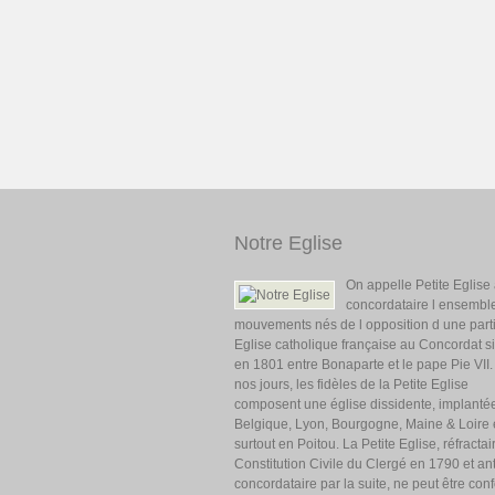
Notre Eglise
On appelle Petite Eglise 
concordataire l ensembl
mouvements nés de l opposition d une parti
Eglise catholique française au Concordat s
en 1801 entre Bonaparte et le pape Pie VII
nos jours, les fidèles de la Petite Eglise
composent une église dissidente, implanté
Belgique, Lyon, Bourgogne, Maine & Loire 
surtout en Poitou. La Petite Eglise, réfractai
Constitution Civile du Clergé en 1790 et ant
concordataire par la suite, ne peut être co