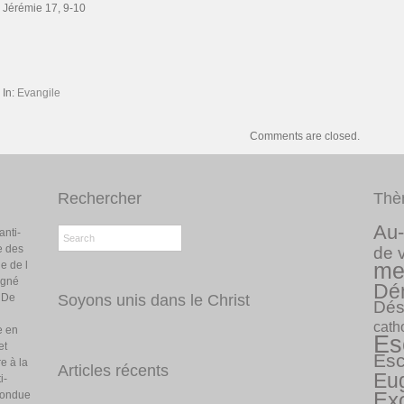
Jérémie 17, 9-10
In:
Evangile
Comments are closed.
Rechercher
Thè
Au-
anti-
e des
de 
e de l
me
igné
Dé
. De
Soyons unis dans le Christ
Dés
cath
e en
Es
et
Esc
re à la
Articles récents
Eu
i-
Ex
nfondue