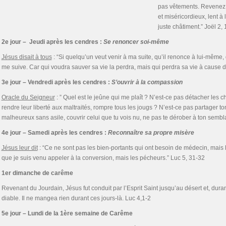
pas vêtements. Revenez a
et miséricordieux, lent à
juste châtiment.” Joël 2, 
2e jour – Jeudi après les cendres :
Se renoncer soi-même
Jésus disait à tous
: “Si quelqu’un veut venir à ma suite, qu’il renonce à lui-même, q
me suive. Car qui voudra sauver sa vie la perdra, mais qui perdra sa vie à cause d
3e jour – Vendredi après les cendres :
S’ouvrir à la compassion
Oracle du Seigneur
: ” Quel est le jeûne qui me plaît ? N’est-ce pas détacher les c
rendre leur liberté aux maltraités, rompre tous les jougs ? N’est-ce pas partager to
malheureux sans asile, couvrir celui que tu vois nu, ne pas te dérober à ton semblab
4e jour – Samedi après les cendres :
Reconnaître sa propre misère
Jésus leur dit
: “Ce ne sont pas les bien-portants qui ont besoin de médecin, mais 
que je suis venu appeler à la conversion, mais les pécheurs.” Luc 5, 31-32
1er dimanche de carême
Revenant du Jourdain, Jésus fut conduit par l’Esprit Saint jusqu’au désert et, durant 
diable. Il ne mangea rien durant ces jours-là. Luc 4,1-2
5e jour – Lundi de la 1ère semaine de Carême