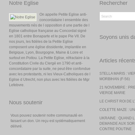
Notre Eglise
Rechercher
On appelle Petite Eglise anti-
concordataire l ensemble des
mouvements nés de l opposition d une partie de l
Eglise catholique française au Concordat signé
en 1801 entre Bonaparte et le pape Pie VII. De
Soyons unis da
nos jours, les fidèles de la Petite Eglise
composent une église dissidente, implantée en
Belgique, Lyon, Bourgogne, Maine & Loire et
surtout en Poitou. La Petite Eglise, réfractaire à la
Articles récent
Constitution Civile du Clergé en 1790 et anti-
concordataire par la suite, ne peut être confondue
STELLA MARIS : VI
avec les protestants, ni les Vieux-Catholiques de l
MORBIHAN (F-56)
Eglise d Utrecht, non plus avec les fidèles de Mgr
Lefebvre.
21 NOVEMBRE : PR
VIERGE MARIE
LE CHRIST ROI DE 
Nous soutenir
COLETTE MAZE : UN
Vous pouvez soutenir notre communauté en
UKRAINE : QUAND
faisant un don. Un reçu est systématiquement
DEMANDE AUX SOR
délivré.
CONTRE POUTINE