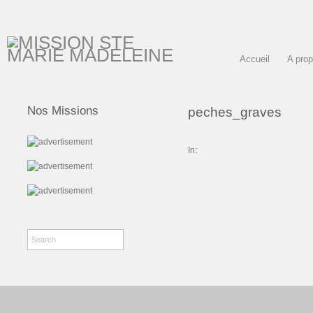
Accueil
A pro
Nos Missions
peches_graves
In: