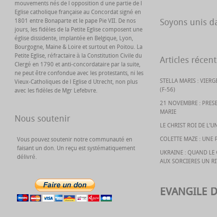
mouvements nés de l opposition d une partie de l
Eglise catholique française au Concordat signé en
Soyons unis da
1801 entre Bonaparte et le pape Pie VII. De nos
jours, les fidèles de la Petite Eglise composent une
église dissidente, implantée en Belgique, Lyon,
Bourgogne, Maine & Loire et surtout en Poitou. La
Petite Eglise, réfractaire à la Constitution Civile du
Articles récent
Clergé en 1790 et anti-concordataire par la suite,
ne peut être confondue avec les protestants, ni les
STELLA MARIS : VIER
Vieux-Catholiques de l Eglise d Utrecht, non plus
(F-56)
avec les fidèles de Mgr Lefebvre.
21 NOVEMBRE : PRES
MARIE
Nous soutenir
LE CHRIST ROI DE L’U
COLETTE MAZE : UNE 
Vous pouvez soutenir notre communauté en
faisant un don. Un reçu est systématiquement
UKRAINE : QUAND L
délivré.
AUX SORCIERES UN R
EVANGILE 