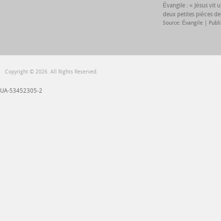
Évangile : « Jésus vit
deux petites pièces de
Source: Évangile
Publ
Copyright © 2026. All Rights Reserved.
UA-53452305-2