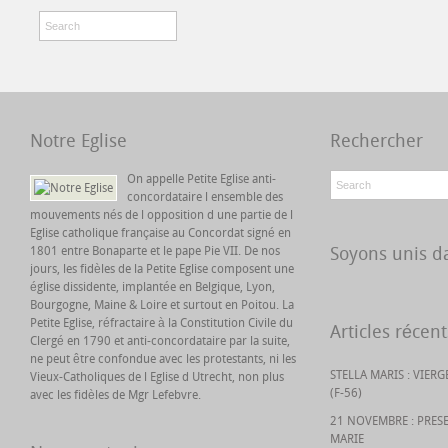
Notre Eglise
Rechercher
On appelle Petite Eglise anti-
concordataire l ensemble des
mouvements nés de l opposition d une partie de l
Eglise catholique française au Concordat signé en
Soyons unis da
1801 entre Bonaparte et le pape Pie VII. De nos
jours, les fidèles de la Petite Eglise composent une
église dissidente, implantée en Belgique, Lyon,
Bourgogne, Maine & Loire et surtout en Poitou. La
Petite Eglise, réfractaire à la Constitution Civile du
Articles récent
Clergé en 1790 et anti-concordataire par la suite,
ne peut être confondue avec les protestants, ni les
STELLA MARIS : VIER
Vieux-Catholiques de l Eglise d Utrecht, non plus
(F-56)
avec les fidèles de Mgr Lefebvre.
21 NOVEMBRE : PRES
MARIE