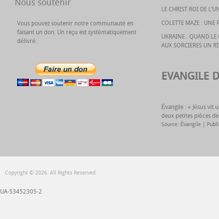
Nous soutenir
LE CHRIST ROI DE L’U
COLETTE MAZE : UNE 
Vous pouvez soutenir notre communauté en
faisant un don. Un reçu est systématiquement
UKRAINE : QUAND L
délivré.
AUX SORCIERES UN R
EVANGILE 
Évangile : « Jésus vit
deux petites pièces de
Source: Évangile
Publ
Copyright © 2026. All Rights Reserved.
UA-53452305-2