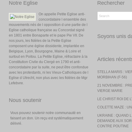
Notre Eglise
Rechercher
On appelle Petite Eglise anti-
concordataire l ensemble des
mouvements nés de l opposition d une partie de l
Eglise catholique française au Concordat signé
en 1801 entre Bonaparte et le pape Pie VII. De
Soyons unis da
nos jours, les fidèles de la Petite Eglise
composent une église dissidente, implantée en
Belgique, Lyon, Bourgogne, Maine & Loire et
surtout en Poitou. La Petite Eglise, réfractaire à la
Articles récent
Constitution Civile du Clergé en 1790 et anti-
concordataire par la suite, ne peut être confondue
STELLA MARIS : VI
avec les protestants, ni les Vieux-Catholiques de l
MORBIHAN (F-56)
Eglise d Utrecht, non plus avec les fidèles de Mgr
Lefebvre.
21 NOVEMBRE : PR
VIERGE MARIE
LE CHRIST ROI DE 
Nous soutenir
COLETTE MAZE : UN
Vous pouvez soutenir notre communauté en
UKRAINE : QUAND
faisant un don. Un reçu est systématiquement
DEMANDE AUX SOR
délivré.
CONTRE POUTINE