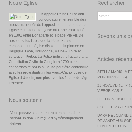
Notre Eglise
Rechercher
On appelle Petite Eglise anti-
concordataire l ensemble des
mouvements nés de l opposition d une partie de l
Eglise catholique française au Concordat signé
en 1801 entre Bonaparte et le pape Pie VII. De
Soyons unis da
nos jours, les fidèles de la Petite Eglise
composent une église dissidente, implantée en
Belgique, Lyon, Bourgogne, Maine & Loire et
surtout en Poitou. La Petite Eglise, réfractaire à la
Articles récent
Constitution Civile du Clergé en 1790 et anti-
concordataire par la suite, ne peut être confondue
STELLA MARIS : VI
avec les protestants, ni les Vieux-Catholiques de l
MORBIHAN (F-56)
Eglise d Utrecht, non plus avec les fidèles de Mgr
Lefebvre.
21 NOVEMBRE : PR
VIERGE MARIE
LE CHRIST ROI DE 
Nous soutenir
COLETTE MAZE : UN
Vous pouvez soutenir notre communauté en
UKRAINE : QUAND
faisant un don. Un reçu est systématiquement
DEMANDE AUX SOR
délivré.
CONTRE POUTINE