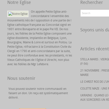
Notre Eglise
Rechercher
On appelle Petite Eglise anti-
concordataire l ensemble des
mouvements nés de l opposition d une partie de l
Eglise catholique française au Concordat signé en
Soyons unis da
1801 entre Bonaparte et le pape Pie VII. De nos
jours, les fidèles de la Petite Eglise composent une
église dissidente, implantée en Belgique, Lyon,
Bourgogne, Maine & Loire et surtout en Poitou. La
Petite Eglise, réfractaire à la Constitution Civile du
Articles récent
Clergé en 1790 et anti-concordataire par la suite,
ne peut être confondue avec les protestants, ni les
STELLA MARIS : VIER
Vieux-Catholiques de l Eglise d Utrecht, non plus
(F-56)
avec les fidèles de Mgr Lefebvre.
21 NOVEMBRE : PRES
MARIE
Nous soutenir
LE CHRIST ROI DE L’U
COLETTE MAZE : UNE 
Vous pouvez soutenir notre communauté en
faisant un don. Un reçu est systématiquement
UKRAINE : QUAND L
délivré.
AUX SORCIERES UN R